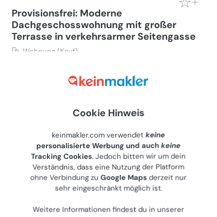
Provisionsfrei: Moderne
Dachgeschosswohnung mit großer
Terrasse in verkehrsarmer Seitengasse
Wohnung (Kauf)
1060
Wien, Hirschengasse 16
Privater Anbieter
€ 640.000
Cookie Hinweis
63 m²
•
3 Zimmer
Letzte Aktualisierung: 24.07.2026
keinmakler.com verwendet
keine
personalisierte Werbung und auch
keine
Tracking Cookies
. Jedoch bitten wir um dein
Verständnis, dass eine Nutzung der Platform
Helle rühige Wohnung im 5 Liftstock
ohne Verbindung zu
Google Maps
derzeit nur
sehr eingeschränkt möglich ist.
Wohnung (Kauf)
1100
Wien, Angeligasse 86
Weitere Informationen findest du in unserer
Privater Anbieter