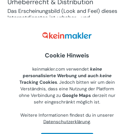
Urheberrecht & Distribution
Das Erscheinungsbild (Look and Feel) dieses
Internetdienstes ist urheber- und
verwendungsrechtlich geschützt. Solltest du
Inhalte oder Teile von keinmakler.com
anderweitig verwenden oder verbreiten wollen,
bitten wir dich, uns per E-Mail an
support@keinmakler.com
zu kontaktieren.
Cookie Hinweis
Das Duplizieren, Kopieren oder Weitergeben von
Teilen des HTML/CSS Codes oder visueller
keinmakler.com verwendet
keine
Design Elemente ohne ausdrückliche,
personalisierte Werbung und auch
keine
schriftliche Bestätigung von keinmakler.com ist
Tracking Cookies
. Jedoch bitten wir um dein
nicht gestattet.
Verständnis, dass eine Nutzung der Platform
ohne Verbindung zu
Google Maps
derzeit nur
sehr eingeschränkt möglich ist.
ZWECK DIESER WEBSITE
Weitere Informationen findest du in unserer
keinmakler.com ist ein unabhängiger
Datenschutzerklärung
.
Marktplatz für Immobilienanbieter und