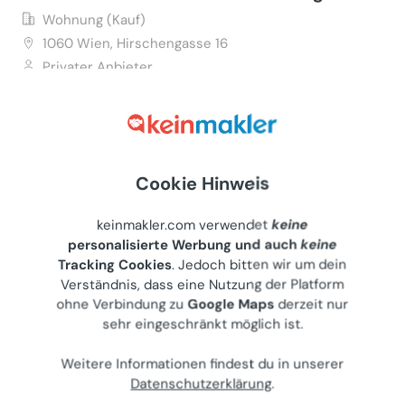
Wohnung (Kauf)
1060
Wien, Hirschengasse 16
Privater Anbieter
€ 640.000
63 m²
•
3 Zimmer
Letzte Aktualisierung: 24.07.2026
Cookie Hinweis
keinmakler.com verwendet
keine
personalisierte Werbung und auch
keine
kleien Starterwohnung bei U4
Tracking Cookies
. Jedoch bitten wir um dein
Schönbrunn
Verständnis, dass eine Nutzung der Platform
Wohnung (Kauf)
ohne Verbindung zu
Google Maps
derzeit nur
1150
Wien, Siebeneichengasse 13
sehr eingeschränkt möglich ist.
Privater Anbieter
Weitere Informationen findest du in unserer
€ 155.000
Datenschutzerklärung
.