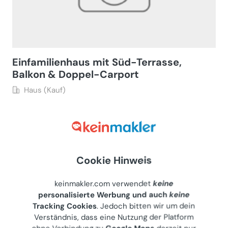
Einfamilienhaus mit Süd-Terrasse,
Balkon & Doppel-Carport
Haus (Kauf)
4210
Gallneukirchen, Albert-Schweitzer-Weg 3
Gewerblicher Anbieter
€ 650.000
140 m²
•
6 Zimmer
Cookie Hinweis
Letzte Aktualisierung: 17.07.2026
keinmakler.com verwendet
keine
personalisierte Werbung und auch
keine
Tracking Cookies
. Jedoch bitten wir um dein
Verständnis, dass eine Nutzung der Platform