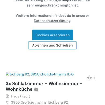
modernes niedrig-Energie Landhaus-
ohne Verbindung zu
Google Maps
derzeit nur
Neubau/ Vollrenov. -Traumpanorama,
sehr eingeschränkt möglich ist.
RUHE, Pool, Gartenparadies, nur 25 min.
Weitere Informationen findest du in unserer
v. Wien& St. Pölten
Datenschutzerklärung
.
Haus (Kauf)
3052
Neustift-Innermanzing, Oberkühbergstrasse 25
Cookies akzeptieren
Privater Anbieter
€ 659.000
Ablehnen und Schließen
160 m²
•
6 Zimmer
Letzte Aktualisierung: 27.07.2026
3x Schlafzimmer - Wohnzimmer -
Wohnküche
Haus (Kauf)
3950
Großdietmanns, Eichberg 92