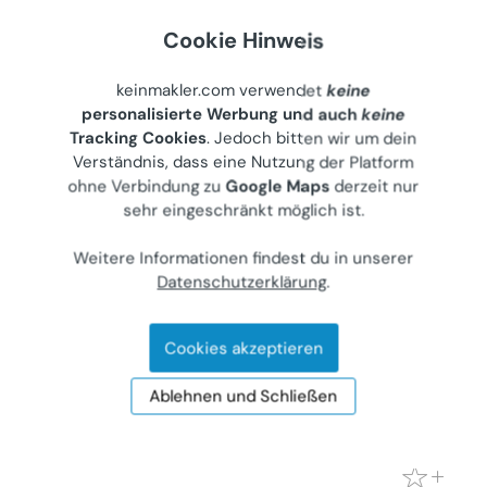
€ 1.100
Cookie Hinweis
86 m²
•
3 Zimmer
Letzte Aktualisierung: 27.07.2026
keinmakler.com verwendet
keine
personalisierte Werbung und auch
keine
Tracking Cookies
. Jedoch bitten wir um dein
Verständnis, dass eine Nutzung der Platform
ohne Verbindung zu
Google Maps
derzeit nur
Zentral gelegene Wohnung mit Charme
sehr eingeschränkt möglich ist.
Wohnung (Miete)
8020
Graz, Rösselmühlgasse 18
Weitere Informationen findest du in unserer
Datenschutzerklärung
.
Gewerblicher Anbieter
€ 650
Cookies akzeptieren
48 m²
•
2 Zimmer
Letzte Aktualisierung: 26.07.2026
Ablehnen und Schließen